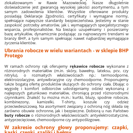
zlokalizowanym w Rawie Mazowieckiej. Nasze długoletnie
doświadczenie jest gwarancją wysokiej jakości asortymentu, a tym
samym zadowolenia klientów. Wszystkie oferowane produkty
posiadają Deklaracje Zgodności, certyfikaty i wymagane normy,
spełniające najwyższe standardy bezpieczeństwa. Jesteśmy w stanie
zaspokoić potrzeby amatorów, jak i, wymagających specjalistycznego
wsparcia, profesjonalistów. Na bieżąco uzupełniamy i poszerzamy
bazę artykułów, dynamicznie podążając za najnowszymi trendami w
branży BHP, a tym samym spełniając nawet najbardziej wymagające
życzenia klientów.
Ubrania robocze w wielu wariantach - w sklepie BHP
Protego
W ramach ochrony rąk oferujemy
rękawice robocze
wykonane z
różnorodnych materiałów (m.in. skóry, bawełny, lateksu, pcv, czy
nitrylu), o rozmaitych właściwościach np.: termoodporne,
elektroizolacyjne, antywibracyjne czy chemoodporne. Proponujemy
także bogatą ofertę produktów służących do ochrony ciała. Dbając o
wygodę i komfort odbiorców udostępniamy odzież wykonaną z
najlepszych gatunkowo materiałów, chroniącą przed różnorodnymi
czynnikami. Znaleźć tu można m.in.: kurtki, bluzy,
spodnie robocze
,
kombinezony, kamizelki, T-shirty, koszule czy odzież
przeciwdeszczową. Na asortyment związany z ochroną nóg składa się
zarówno obuwie ochronne, jak i bezpieczne. Dobiorą u nas Państwo
buty robocze
o różnorodnych właściwościach: antyelektrostatyczne,
antyprzecięciowe, chemoodporne czy antypoślizgowe.
W zakresie ochrony głowy proponujemy: czapki,
kaski, czepki, szaliki i hełmy.