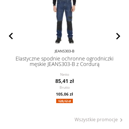
JEANS303-B
Elastyczne spodnie ochronne ogrodniczki
męskie JEANS303-B z Cordurą
Netto
85,41 zł
Brutto
105,06 zł
128,12 zł
Wszystkie promocje
