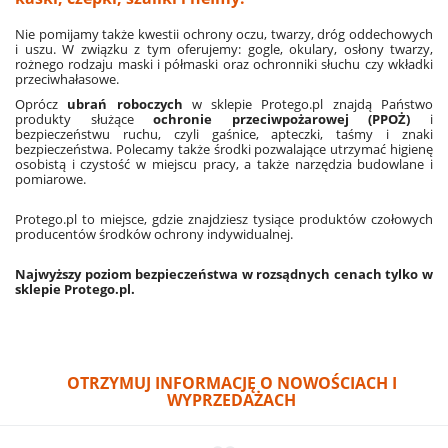
Nie pomijamy także kwestii ochrony oczu, twarzy, dróg oddechowych
i uszu. W związku z tym oferujemy: gogle, okulary, osłony twarzy,
rożnego rodzaju maski i półmaski oraz ochronniki słuchu czy wkładki
przeciwhałasowe.
Oprócz
ubrań roboczych
w sklepie Protego.pl znajdą Państwo
produkty służące
ochronie przeciwpożarowej (PPOŻ)
i
bezpieczeństwu ruchu, czyli gaśnice, apteczki, taśmy i znaki
bezpieczeństwa. Polecamy także środki pozwalające utrzymać higienę
osobistą i czystość w miejscu pracy, a także narzędzia budowlane i
pomiarowe.
Protego.pl to miejsce, gdzie znajdziesz tysiące produktów czołowych
producentów środków ochrony indywidualnej.
Najwyższy poziom bezpieczeństwa w rozsądnych cenach tylko w
sklepie Protego.pl.
OTRZYMUJ INFORMACJĘ O NOWOŚCIACH I
WYPRZEDAŻACH