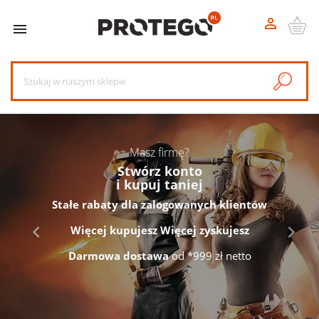


Poprzedni
Nast
Masz firmę?
Stwórz konto
i kupuj taniej
Stałe rabaty dla zalogowanych klientów


Więcej kupujesz Więcej zyskujesz
Darmowa dostawa
od *999 zł netto