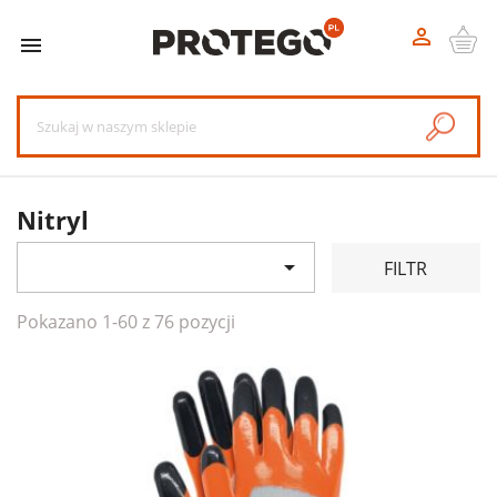


Nitryl

FILTR
Pokazano 1-60 z 76 pozycji