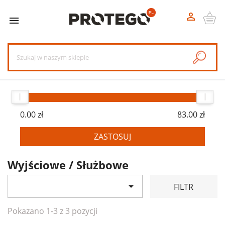


0.00 zł
83.00 zł
ZASTOSUJ
Wyjściowe / Służbowe

FILTR
Pokazano 1-3 z 3 pozycji