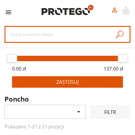


0.00 zł
137.00 zł
ZASTOSUJ
Poncho

FILTR
Pokazano 1-21 z 21 pozycji