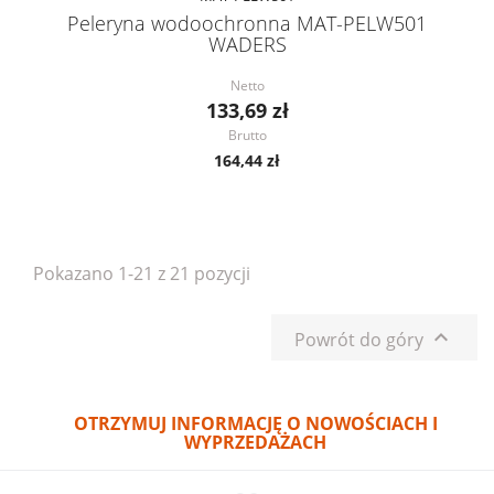
Peleryna wodoochronna MAT-PELW501
WADERS
Netto
133,69 zł
Brutto
164,44 zł
Pokazano 1-21 z 21 pozycji

Powrót do góry
OTRZYMUJ INFORMACJĘ O NOWOŚCIACH I
WYPRZEDAŻACH