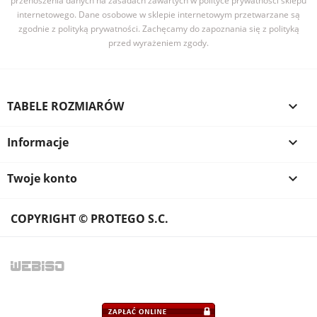
przenoszenia danych na zasadach zawartych w polityce prywatności sklepu
internetowego. Dane osobowe w sklepie internetowym przetwarzane są
zgodnie z polityką prywatności. Zachęcamy do zapoznania się z polityką
przed wyrażeniem zgody.
TABELE ROZMIARÓW

Informacje

Twoje konto

COPYRIGHT © PROTEGO S.C.
WEB
ISO