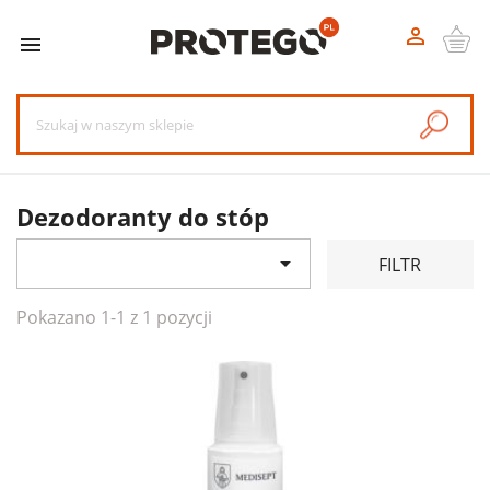


Dezodoranty do stóp

FILTR
Pokazano 1-1 z 1 pozycji