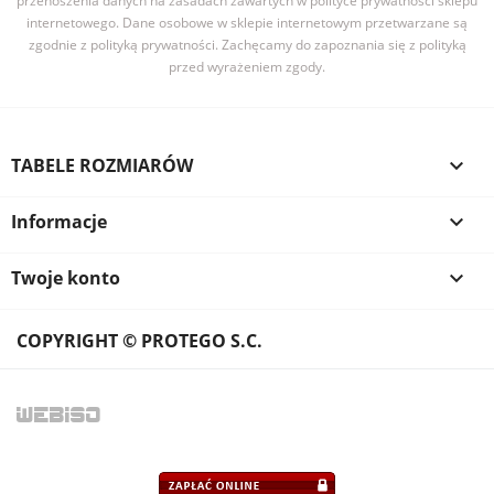
przenoszenia danych na zasadach zawartych w polityce prywatności sklepu
internetowego. Dane osobowe w sklepie internetowym przetwarzane są
zgodnie z polityką prywatności. Zachęcamy do zapoznania się z polityką
przed wyrażeniem zgody.
TABELE ROZMIARÓW

Informacje

Twoje konto

COPYRIGHT © PROTEGO S.C.
WEB
ISO