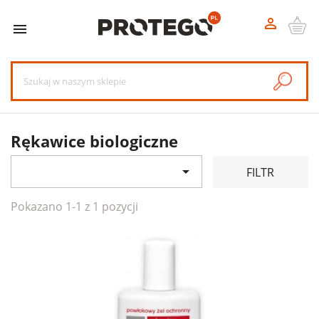


Rękawice biologiczne

FILTR
Pokazano 1-1 z 1 pozycji