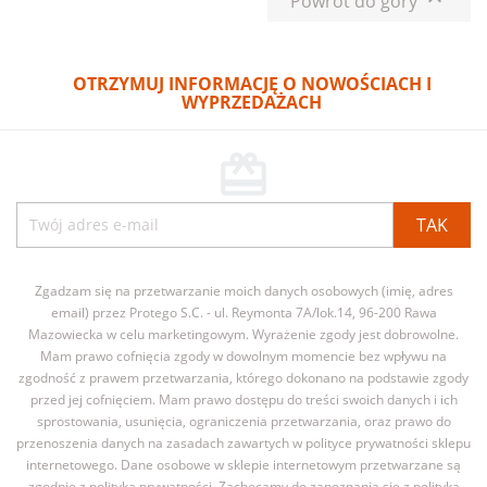
Powrót do góry
OTRZYMUJ INFORMACJĘ O NOWOŚCIACH I
WYPRZEDAŻACH
card_giftcard
Zgadzam się na przetwarzanie moich danych osobowych (imię, adres
email) przez Protego S.C. - ul. Reymonta 7A/lok.14, 96-200 Rawa
Mazowiecka w celu marketingowym. Wyrażenie zgody jest dobrowolne.
Mam prawo cofnięcia zgody w dowolnym momencie bez wpływu na
zgodność z prawem przetwarzania, którego dokonano na podstawie zgody
przed jej cofnięciem. Mam prawo dostępu do treści swoich danych i ich
sprostowania, usunięcia, ograniczenia przetwarzania, oraz prawo do
przenoszenia danych na zasadach zawartych w polityce prywatności sklepu
internetowego. Dane osobowe w sklepie internetowym przetwarzane są
zgodnie z polityką prywatności. Zachęcamy do zapoznania się z polityką