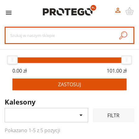


0.00 zł
101.00 zł
ZASTOSUJ
Kalesony

FILTR
Pokazano 1-5 z 5 pozycji