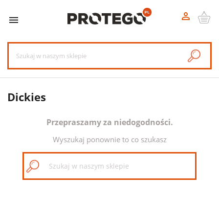


Dickies
Przepraszamy za niedogodności.
Wyszukaj ponownie to co szukasz