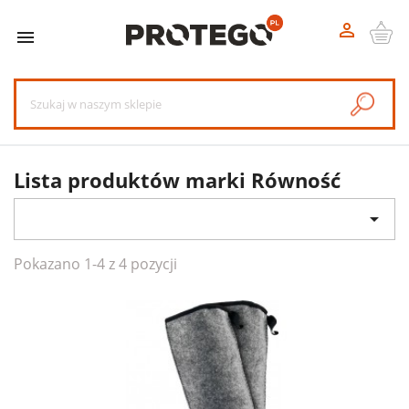


Lista produktów marki Równość

Pokazano 1-4 z 4 pozycji