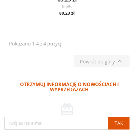
Brutto
80,23 zł
Pokazano 1-4 z 4 pozycji

Powrót do góry
OTRZYMUJ INFORMACJĘ O NOWOŚCIACH I
WYPRZEDAŻACH
card_giftcard