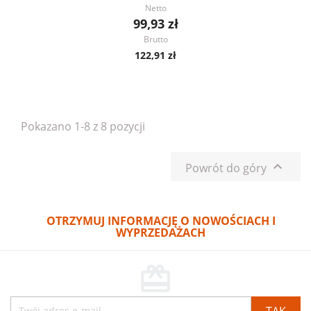
Netto
99,93 zł
Brutto
122,91 zł
Pokazano 1-8 z 8 pozycji

Powrót do góry
OTRZYMUJ INFORMACJĘ O NOWOŚCIACH I
WYPRZEDAŻACH
card_giftcard