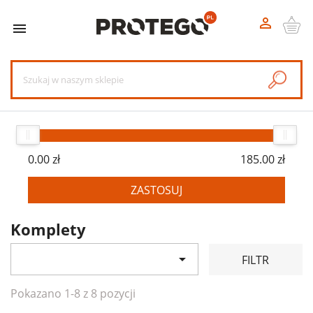


0.00 zł
185.00 zł
ZASTOSUJ
Komplety

FILTR
Pokazano 1-8 z 8 pozycji