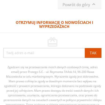

Powrót do góry
OTRZYMUJ INFORMACJĘ O NOWOŚCIACH I
WYPRZEDAŻACH
card_giftcard
Zgadzam się na przetwarzanie moich danych osobowych (imię, adres
email) przez Protego S.C. - ul. Reymonta 7A/lok.14, 96-200 Rawa
Mazowiecka w celu marketingowym. Wyrażenie zgody jest dobrowolne.
Mam prawo cofnięcia zgody w dowolnym momencie bez wpływu na
zgodność z prawem przetwarzania, którego dokonano na podstawie zgody
przed jej cofnięciem. Mam prawo dostępu do treści swoich danych i ich
sprostowania, usunięcia, ograniczenia przetwarzania, oraz prawo do
przenoszenia danych na zasadach zawartych w polityce prywatności sklepu
internetowego. Dane osobowe w sklepie internetowym przetwarzane są