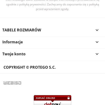
zgodnie z polityką prywatności. Zachęcamy do zapoznania się z polityką
przed wyrażeniem zgody.
TABELE ROZMIARÓW

Informacje

Twoje konto

COPYRIGHT © PROTEGO S.C.
WEB
ISO