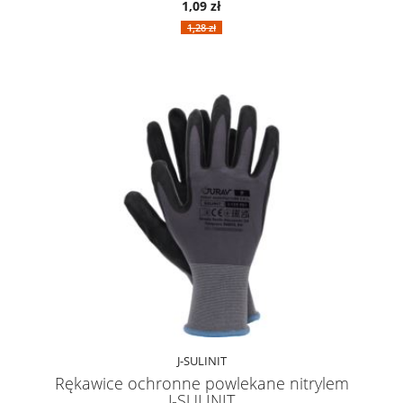
1,09 zł
1,28 zł
J-SULINIT
Rękawice ochronne powlekane nitrylem
J-SULINIT