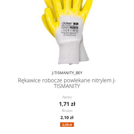
J-TISMANITY_BEY
Rękawice robocze powlekane nitrylem J-
TISMANITY
Netto
1,71 zł
Brutto
2,10 zł
2,28 zł