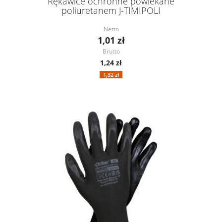
Rękawice ochronne powlekane
poliuretanem J-TIMIPOLI
Netto
1,01 zł
Brutto
1,24 zł
1,32 zł