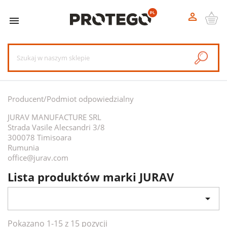


Producent/Podmiot odpowiedzialny
JURAV MANUFACTURE SRL
Strada Vasile Alecsandri 3/8
300078 Timisoara
Rumunia
office@jurav.com
Lista produktów marki JURAV

Pokazano 1-15 z 15 pozycji