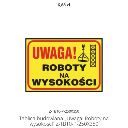
6,88 zł
Z-TB10-P-250X350
Tablica budowlana „Uwaga! Roboty na
wysokości” Z-TB10-P-250X350