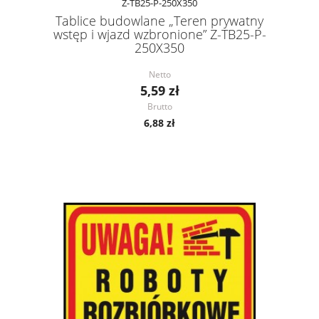
Z-TB25-P-250X350
Tablice budowlane „Teren prywatny
wstęp i wjazd wzbronione” Z-TB25-P-
250X350
Netto
5,59 zł
Brutto
6,88 zł