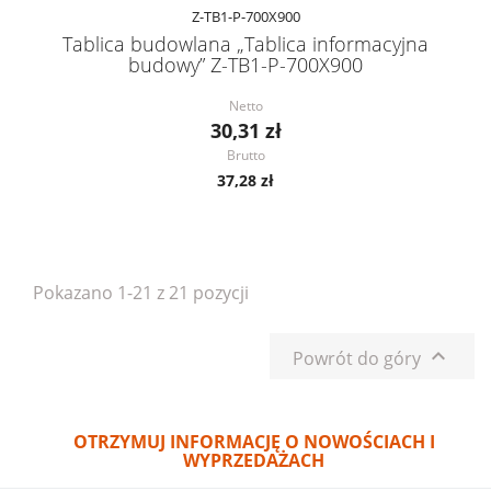
Z-TB1-P-700X900
Tablica budowlana „Tablica informacyjna
budowy” Z-TB1-P-700X900
Netto
30,31 zł
Brutto
37,28 zł
Pokazano 1-21 z 21 pozycji

Powrót do góry
OTRZYMUJ INFORMACJĘ O NOWOŚCIACH I
WYPRZEDAŻACH