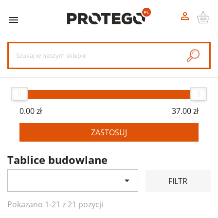


0.00 zł
37.00 zł
ZASTOSUJ
Tablice budowlane

FILTR
Pokazano 1-21 z 21 pozycji