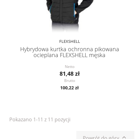
FLEXSHELL
Hybrydowa kurtka ochronna pikowana
ocieplana FLEXSHELL męska
Netto
81,48 zł
Brutto
100,22 zł
Pokazano 1-11 z 11 pozycji

Powrót do góry