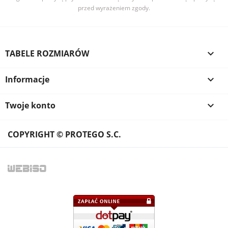
przed wyrażeniem zgody.
TABELE ROZMIARÓW

Informacje

Twoje konto

COPYRIGHT © PROTEGO S.C.
WEB
ISO