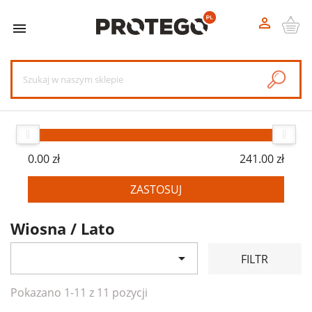


0.00 zł
241.00 zł
ZASTOSUJ
Wiosna / Lato

FILTR
Pokazano 1-11 z 11 pozycji