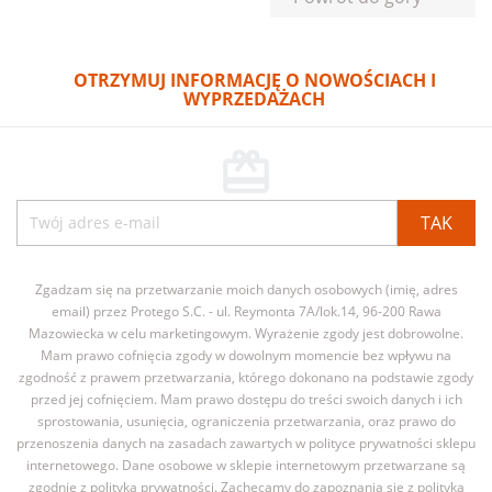
OTRZYMUJ INFORMACJĘ O NOWOŚCIACH I
WYPRZEDAŻACH
card_giftcard
Zgadzam się na przetwarzanie moich danych osobowych (imię, adres
email) przez Protego S.C. - ul. Reymonta 7A/lok.14, 96-200 Rawa
Mazowiecka w celu marketingowym. Wyrażenie zgody jest dobrowolne.
Mam prawo cofnięcia zgody w dowolnym momencie bez wpływu na
zgodność z prawem przetwarzania, którego dokonano na podstawie zgody
przed jej cofnięciem. Mam prawo dostępu do treści swoich danych i ich
sprostowania, usunięcia, ograniczenia przetwarzania, oraz prawo do
przenoszenia danych na zasadach zawartych w polityce prywatności sklepu
internetowego. Dane osobowe w sklepie internetowym przetwarzane są
zgodnie z polityką prywatności. Zachęcamy do zapoznania się z polityką