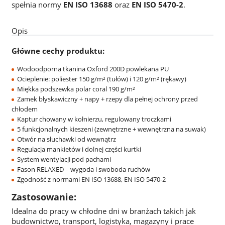
spełnia normy
EN ISO 13688
oraz
EN ISO 5470-2
.
Opis
Główne cechy produktu:
Wodoodporna tkanina Oxford 200D powlekana PU
Ocieplenie: poliester 150 g/m² (tułów) i 120 g/m² (rękawy)
Miękka podszewka polar coral 190 g/m²
Zamek błyskawiczny + napy + rzepy dla pełnej ochrony przed
chłodem
Kaptur chowany w kołnierzu, regulowany troczkami
5 funkcjonalnych kieszeni (zewnętrzne + wewnętrzna na suwak)
Otwór na słuchawki od wewnątrz
Regulacja mankietów i dolnej części kurtki
System wentylacji pod pachami
Fason RELAXED – wygoda i swoboda ruchów
Zgodność z normami EN ISO 13688, EN ISO 5470-2
Zastosowanie:
Idealna do pracy w chłodne dni w branżach takich jak
budownictwo, transport, logistyka, magazyny i prace