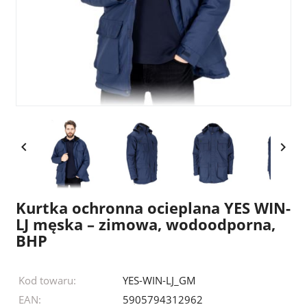


Kurtka ochronna ocieplana YES WIN-
LJ męska – zimowa, wodoodporna,
BHP
Kod towaru:
YES-WIN-LJ_GM
EAN:
5905794312962