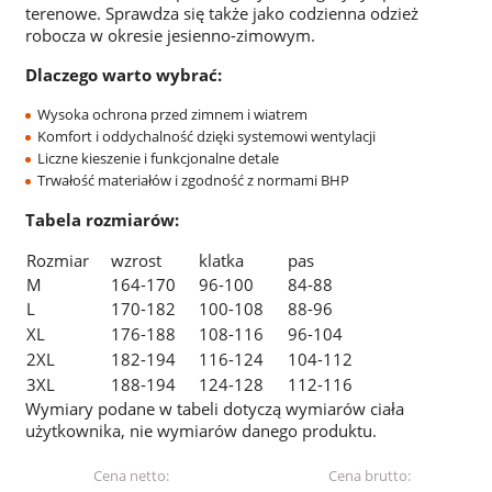
terenowe. Sprawdza się także jako codzienna odzież
robocza w okresie jesienno-zimowym.
Dlaczego warto wybrać:
Wysoka ochrona przed zimnem i wiatrem
Komfort i oddychalność dzięki systemowi wentylacji
Liczne kieszenie i funkcjonalne detale
Trwałość materiałów i zgodność z normami BHP
Tabela rozmiarów:
Rozmiar
wzrost
klatka
pas
M
164-170
96-100
84-88
L
170-182
100-108
88-96
XL
176-188
108-116
96-104
2XL
182-194
116-124
104-112
3XL
188-194
124-128
112-116
Wymiary podane w tabeli dotyczą wymiarów ciała
użytkownika, nie wymiarów danego produktu.
Cena netto:
Cena brutto: