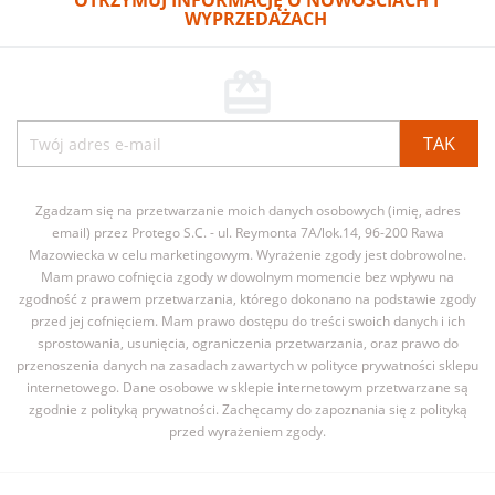
OTRZYMUJ INFORMACJĘ O NOWOŚCIACH I
WYPRZEDAŻACH
card_giftcard
Zgadzam się na przetwarzanie moich danych osobowych (imię, adres
email) przez Protego S.C. - ul. Reymonta 7A/lok.14, 96-200 Rawa
Mazowiecka w celu marketingowym. Wyrażenie zgody jest dobrowolne.
Mam prawo cofnięcia zgody w dowolnym momencie bez wpływu na
zgodność z prawem przetwarzania, którego dokonano na podstawie zgody
przed jej cofnięciem. Mam prawo dostępu do treści swoich danych i ich
sprostowania, usunięcia, ograniczenia przetwarzania, oraz prawo do
przenoszenia danych na zasadach zawartych w polityce prywatności sklepu
internetowego. Dane osobowe w sklepie internetowym przetwarzane są
zgodnie z polityką prywatności. Zachęcamy do zapoznania się z polityką
przed wyrażeniem zgody.