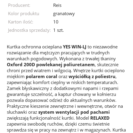
Producent:
Reis
Kolor produktu
granatowy
Karton ilość:
10
Jednostka sprzedaży:
1 szt.
Kurtka ochronna ocieplana
YES WIN-LJ
to niezawodne
rozwiązanie dla mężczyzn pracujących w trudnych
warunkach pogodowych. Wykonana z trwałej tkaniny
Oxford 200D powlekanej poliuretanem
, skutecznie
chroni przed wiatrem i wilgocią. Wnętrze kurtki ocieplono
miękkim
polarem coral
oraz
wyściółką z poliestru
,
zapewniając komfort cieplny w niskich temperaturach.
Zamek błyskawiczny z dodatkowymi napami i rzepami
gwarantuje szczelność, a kaptur chowany w kołnierzu
pozwala dopasować odzież do aktualnych warunków.
Praktyczne kieszenie zewnętrzne i wewnętrzne, otwór na
słuchawki oraz
system wentylacji pod pachami
zwiększają funkcjonalność kurtki. Model
RELAXED
zapewnia swobodę ruchów, dzięki czemu świetnie
sprawdza się w pracy na zewnątrz i w magazynach. Kurtka