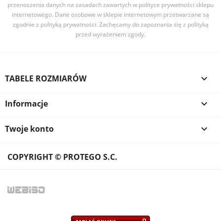
przenoszenia danych na zasadach zawartych w polityce prywatności sklepu
internetowego. Dane osobowe w sklepie internetowym przetwarzane są
zgodnie z polityką prywatności. Zachęcamy do zapoznania się z polityką
przed wyrażeniem zgody.
TABELE ROZMIARÓW

Informacje

Twoje konto

COPYRIGHT © PROTEGO S.C.
WEB
ISO