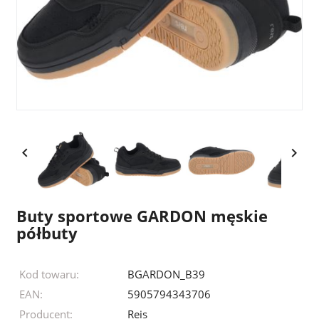


Buty sportowe GARDON męskie
półbuty
Kod towaru:
BGARDON_B39
EAN:
5905794343706
Producent:
Reis