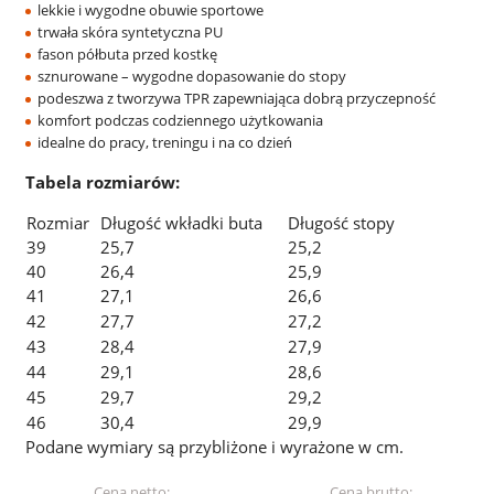
lekkie i wygodne obuwie sportowe
trwała skóra syntetyczna PU
fason półbuta przed kostkę
sznurowane – wygodne dopasowanie do stopy
podeszwa z tworzywa TPR zapewniająca dobrą przyczepność
komfort podczas codziennego użytkowania
idealne do pracy, treningu i na co dzień
Tabela rozmiarów:
Rozmiar
Długość wkładki buta
Długość stopy
39
25,7
25,2
40
26,4
25,9
41
27,1
26,6
42
27,7
27,2
43
28,4
27,9
44
29,1
28,6
45
29,7
29,2
46
30,4
29,9
Podane wymiary są przybliżone i wyrażone w cm.
Cena netto:
Cena brutto: